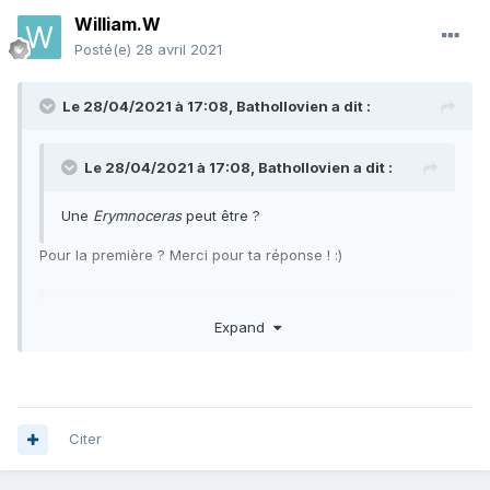
William.W
Posté(e)
28 avril 2021
Le 28/04/2021 à 17:08,
Bathollovien
a dit :
Le 28/04/2021 à 17:08,
Bathollovien
a dit :
Une
Erymnoceras
peut être ?
Pour la première ? Merci pour ta réponse !
:)
Le 28/04/2021 à 11:10,
caterpillar
a dit :
Expand
Non. La 1ère n'a rien à voir et ne vient pas du même
niveau. Il faudrait la dégager un peu
D'accord. Mais en ce qui concerne de la "dégager un peu",
Citer
j'ai peur de l'abimer.. Comment tu t'y prendrais ? Merci !! :)