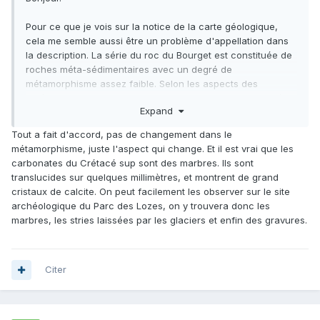
Pour ce que je vois sur la notice de la carte géologique,
cela me semble aussi être un problème d'appellation dans
la description. La série du roc du Bourget est constituée de
roches méta-sédimentaires avec un degré de
métamorphisme assez faible. Selon les aspects des
différentes formations, elles sont successivement appelées
Expand
calcaires ou marbres, mais cela ne décrit pas un
changement de degré de métamorphisme, vu que la série
Tout a fait d'accord, pas de changement dans le
semble relativement continue.
métamorphisme, juste l'aspect qui change. Et il est vrai que les
carbonates du Crétacé sup sont des marbres. Ils sont
C'est malheureusement un classique de confusion avec le
translucides sur quelques millimètres, et montrent de grand
terme "marbre" qui est employé de façon peu claire, soit
cristaux de calcite. On peut facilement les observer sur le site
parce qu'il est traditionnellement appelé ainsi, soit parce
archéologique du Parc des Lozes, on y trouvera donc les
que la limite marbre/calcaire n'est pas toujours évidente et
marbres, les stries laissées par les glaciers et enfin des gravures.
varie selon les auteurs qui préfèreront utiliser l'un ou
l'autre.
Citer