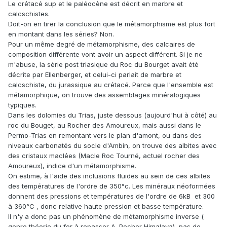
Le crétacé sup et le paléocène est décrit en marbre et
calcschistes.
Doit-on en tirer la conclusion que le métamorphisme est plus fort
en montant dans les séries? Non.
Pour un même degré de métamorphisme, des calcaires de
composition différente vont avoir un aspect différent. Si je ne
m'abuse, la série post triasique du Roc du Bourget avait été
décrite par Ellenberger, et celui-ci parlait de marbre et
calcschiste, du jurassique au crétacé. Parce que l'ensemble est
métamorphique, on trouve des assemblages minéralogiques
typiques.
Dans les dolomies du Trias, juste dessous (aujourd'hui à côté) au
roc du Bouget, au Rocher des Amoureux, mais aussi dans le
Permo-Trias en remontant vers le plan d'amont, ou dans des
niveaux carbonatés du socle d'Ambin, on trouve des albites avec
des cristaux maclées (Macle Roc Tourné, actuel rocher des
Amoureux), indice d'un métamorphisme.
On estime, à l'aide des inclusions fluides au sein de ces albites
des températures de l'ordre de 350°c. Les minéraux néoformées
donnent des pressions et températures de l'ordre de 6kB et 300
à 360°C , donc relative haute pression et basse température.
Il n'y a donc pas un phénomène de métamorphisme inverse (
genre théorie du fer à repasser A. Pecher Himalaya), pas de