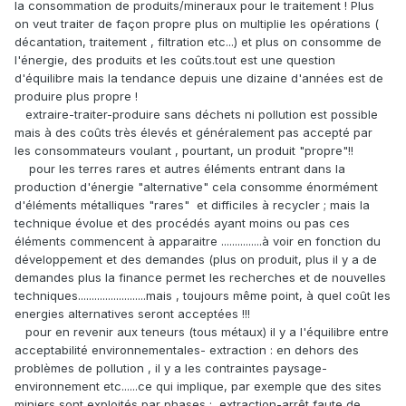
la consommation de produits/mineraux pour le traitement ! Plus
on veut traiter de façon propre plus on multiplie les opérations (
décantation, traitement , filtration etc...) et plus on consomme de
l'énergie, des produits et les coûts.tout est une question
d'équilibre mais la tendance depuis une dizaine d'années est de
produire plus propre !
extraire-traiter-produire sans déchets ni pollution est possible
mais à des coûts très élevés et généralement pas accepté par
les consommateurs voulant , pourtant, un produit "propre"!!
pour les terres rares et autres éléments entrant dans la
production d'énergie "alternative" cela consomme énormément
d'éléments métalliques "rares" et difficiles à recycler ; mais la
technique évolue et des procédés ayant moins ou pas ces
éléments commencent à apparaitre ...............à voir en fonction du
développement et des demandes (plus on produit, plus il y a de
demandes plus la finance permet les recherches et de nouvelles
techniques.........................mais , toujours même point, à quel coût les
energies alternatives seront acceptées !!!
pour en revenir aux teneurs (tous métaux) il y a l'équilibre entre
acceptabilité environnementales- extraction : en dehors des
problèmes de pollution , il y a les contraintes paysage-
environnement etc......ce qui implique, par exemple que des sites
miniers sont exploités par phases : extraction-arrêt faute de