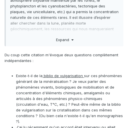
atmosphère oxydante maintenue par les forêts, le
phytoplancton et les cyanobactéries, tectonique des
plaques, vie unicellulaire, etc.) qui a permis la concentration
naturelle de ces éléments rares. Il est illusoire d’espérer
aller chercher dans la lune, planète morte
géochimiquement, les ressources qui nous manqueraient
ici.
Expand
Bihouix, Philippe; De Guillebon, Benoît. Quel futur pour les
métaux ?: Raréfaction des métaux : un nouveau défi pour la
société (French Edition) . EDP Sciences. Édition du Kindle.
Du coup cette citation m'évoque deux questions complètement
indépendantes
:
Existe-t-il de la
biblio de vulgarisation
sur ces phénomènes
générant de la minéralisation ? Je veux parler des
phénomènes vivants, biologiques de mobilisation et de
concentration d'éléments chimiques, amalgamés ou
articulés à des phénomènes physico-chimiques
(circulation d'eau, T°C, etc.) ? Peut-être même de la biblio
de vulgarisation sur la cristallisation dans ces mêmes
conditions ? (Ou bien cela n'existe-t-il qu'en monographies
?).
J'ai lu récemment qu'un accord était intervenu ou allait