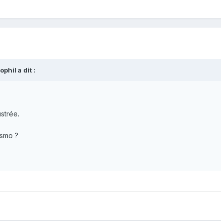
ophil
a dit :
ustrée.
asmo ?