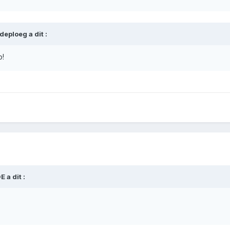
ldeploeg
a dit :
o!
DE
a dit :