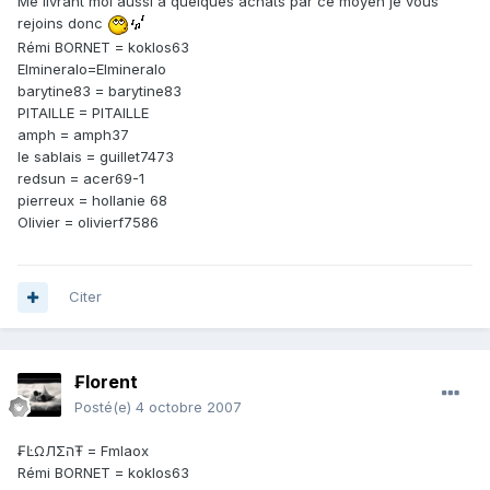
Me livrant moi aussi a quelques achats par ce moyen je vous
rejoins donc
Rémi BORNET = koklos63
Elmineralo=Elmineralo
barytine83 = barytine83
PITAILLE = PITAILLE
amph = amph37
le sablais = guillet7473
redsun = acer69-1
pierreux = hollanie 68
Olivier = olivierf7586
Citer
₣lorent
Posté(e)
4 octobre 2007
₣ĿΩЛΣהŦ = Fmlaox
Rémi BORNET = koklos63