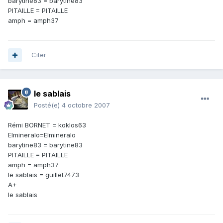
barytine83 = barytine83
PITAILLE = PITAILLE
amph = amph37
Citer
le sablais
Posté(e)
4 octobre 2007
Rémi BORNET = koklos63
Elmineralo=Elmineralo
barytine83 = barytine83
PITAILLE = PITAILLE
amph = amph37
le sablais = guillet7473
A+
le sablais