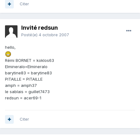
Citer
Invité redsun
Posté(e)
4 octobre 2007
hello,
Rémi BORNET = koklos63
Elmineralo=Elmineralo
barytine83 = barytine83
PITAILLE = PITAILLE
amph = amph37
le sablais = guillet7473
redsun = acer69-1
Citer