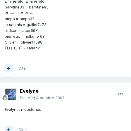
Elmineralo=Elmineralo
barytine83 = barytine83
PITAILLE = PITAILLE
amph = amph37
le sablais = guillet7473
redsun = acer69-1
pierreux = hollanie 68
Olivier = olivierf7586
₣ĿΩЛΣהŦ = Fmlaox
Citer
Evelyne
Posté(e)
4 octobre 2007
Evelyne, nicestones
Citer