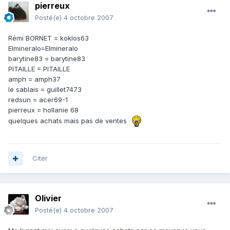
pierreux
Posté(e)
4 octobre 2007
Rémi BORNET = koklos63
Elmineralo=Elmineralo
barytine83 = barytine83
PITAILLE = PITAILLE
amph = amph37
le sablais = guillet7473
redsun = acer69-1
pierreux = hollanie 68
quelques achats mais pas de ventes
Citer
Olivier
Posté(e)
4 octobre 2007