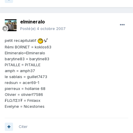
elmineralo
Posté(e)
4 octobre 2007
petit recapitulatif
Rémi BORNET = koklos63
Elmineralo=Elmineralo
barytine83 = barytine83
PITAILLE = PITAILLE
amph = amph37
le sablais = guillet7473
redsun = acer69-1
pierreux = hollanie 68
Olivier = olivierf7586
₣ĿΩЛΣהŦ = Fmlaox
Evelyne = Nicestones
Citer