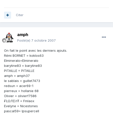
Citer
amph
Posté(e)
7 octobre 2007
On fait le point avec les derniers ajouts.
Rémi BORNET = koklos63
Elmineralo=Elmineralo
barytine83 = barytine83
PITAILLE = PITAILLE
amph = amph37
le sablais = guillet7473
redsun = acer69-1
pierreux = hollanie 68
Olivier = olivierf7586
₣ĿΩЛΣהŦ = Fmlaox
Evelyne = Nicestones
pascal59= lpsupercell