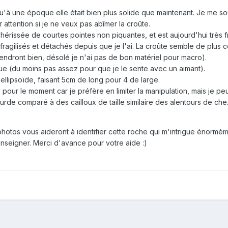
qu'à une époque elle était bien plus solide que maintenant. Je me s
r attention si je ne veux pas abîmer la croûte.
e hérissée de courtes pointes non piquantes, et est aujourd'hui très
ragilisés et détachés depuis que je l'ai. La croûte semble de plus
rendront bien, désolé je n'ai pas de bon matériel pour macro).
ue (du moins pas assez pour que je le sente avec un aimant).
ellipsoïde, faisant 5cm de long pour 4 de large.
 pour le moment car je préfère en limiter la manipulation, mais je peu
ourde comparé à des cailloux de taille similaire des alentours de ch
hotos vous aideront à identifier cette roche qui m'intrigue énormé
enseigner. Merci d'avance pour votre aide
:)