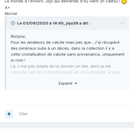
Le monde à l'envers: Jojo qui demande d'où vient un caillou !
A+
Michel
Le 03/09/2020 à 14:45,
jojo38
a dit :
Bonjour,
Pour les amateurs de calcite mais pas que....J'ai récupéré
des minéraux suite à un décès, dans la collection il y a
cette cristallisation de calcite sans provenance, uniquement
le nom !
Là, c'est pas simple de lui donner un site, alors je me
retourne vers les collectionneurs de ce carbonate, si cela
vous parle?
Expand
Merci pour vos avis.
La pièce des années 70 à 80, a pour dimensions 6 X 4,5
cm, elle présente des figures sur certaines faces, macle ou
pas?
Citer