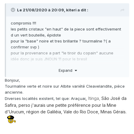
Le 21/08/2020 à 20:09,
kiteri
a dit :
compromis !!!!
les petits cristaux "en haut" de la piece sont effectivement
d un vert bouteille, épidote
pour la "base" noire et tres brillante ? tourmaline ?( a
confirmer svp )
pour la provenance a part "le tiroir du copain" aucune
idée donc je suis JNOUN 11 pour le bresil
merci a tous et bonne soirée
Expand
michel
Bonjour,
Tourmaline verte et noire sur Albite variété Cleavelandite, pièce
ancienne.
,
Itinga,
São José da
Diverses localités existent, tel que: Araçuai
Safira, perso j'aurais une petite préférence pour la Mine
d'Urucum, région de Galiléia, Vale do Rio Doce, Minas Gérais.
Mine d'Urucum, Galiléia, vallée de Doce, Minas Gerais,
Brésil
XXXXMine d'Urucum, Galiléia, vallée de Doce, Minas
Gerais, Brésil
XXXXMine d'Urucum, Galiléia, vallée de Doce,