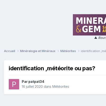
▲
Bours
Accueil
Minéralogie et Minéraux
Météorites
identification ,m
identification ,météorite ou pas?
Par
patpat34
16 juillet 2020
dans
Météorites