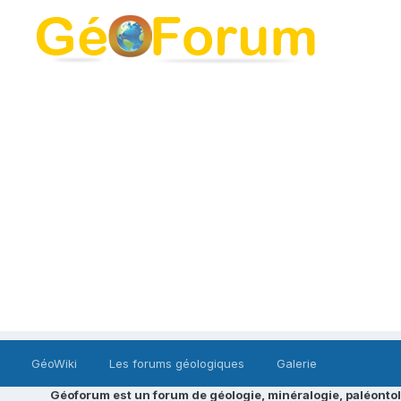
GéoWiki
Les forums géologiques
Galerie
Géoforum est un forum de géologie, minéralogie, paléontol