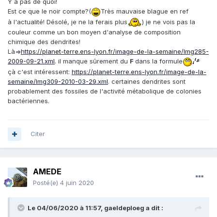
Y a pas de quoi!
Est ce que le noir compte?(
Très mauvaise blague en ref
à l'actualité! Désolé, je ne la ferais plus
) je ne vois pas la
couleur comme un bon moyen d'analyse de composition
chimique des dendrites!
Là=>
https://planet-terre.ens-lyon.fr/image-de-la-semaine/Img285-
2009-09-21.xml
. il manque sûrement du
F
dans la formule
çà c'est intéressent:
https://planet-terre.ens-lyon.fr/image-de-la-
semaine/Img309-2010-03-29.xml
. certaines dendrites sont
probablement des fossiles de l'activité métabolique de colonies
bactériennes.
Citer
AMEDE
Posté(e)
4 juin 2020
Le 04/06/2020 à 11:57,
gaeldeploeg
a dit :