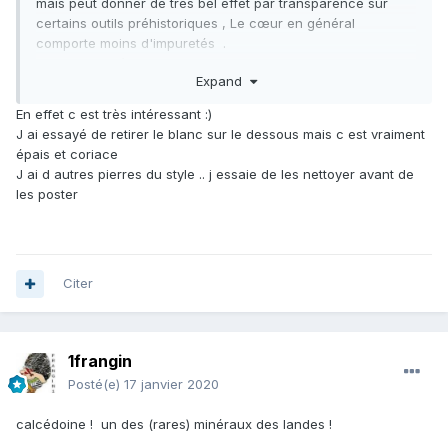
mais peut donner de très bel effet par transparence sur
certains outils préhistoriques , Le cœur en général
comporte moins d'impuretés .
Une adresse à consulter pour plus d'infos .
Expand
http://paleosite.free.fr/mesact/pointe/histoirsil3.htm
En effet c est très intéressant
:)
J ai essayé de retirer le blanc sur le dessous mais c est vraiment
épais et coriace
J ai d autres pierres du style .. j essaie de les nettoyer avant de
les poster
Citer
1frangin
Posté(e)
17 janvier 2020
calcédoine ! un des (rares) minéraux des landes !