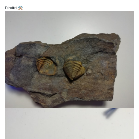
Dimitri
⚒️