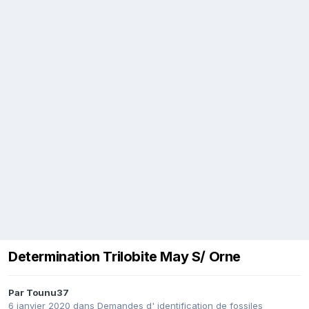
Determination Trilobite May S/ Orne
Par
Tounu37
6 janvier 2020
dans
Demandes d' identification de fossiles