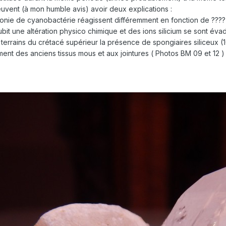
uvent (à mon humble avis) avoir deux explications :
colonie de cyanobactérie réagissent différemment en fonction de ????
subit une altération physico chimique et des ions silicium se sont éva
 terrains du crétacé supérieur la présence de spongiaires siliceux (1
ment des anciens tissus mous et aux jointures ( Photos BM 09 et 12 )