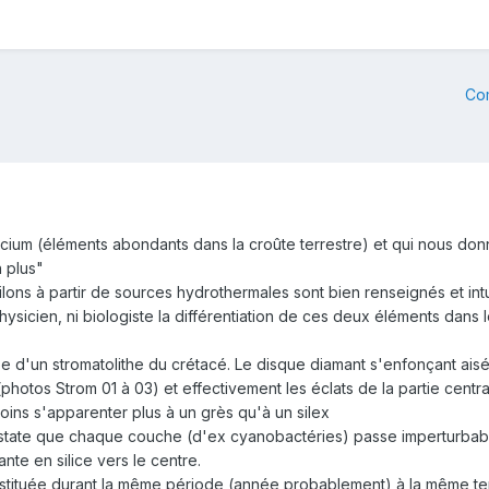
Co
icium (éléments abondants dans la croûte terrestre) et qui nous donnen
n plus"
lons à partir de sources hydrothermales sont bien renseignés et int
physicien, ni biologiste la différentiation de ces deux éléments dans l
 d'un stromatolithe du crétacé. Le disque diamant s'enfonçant aiséme
(photos Strom 01 à 03) et effectivement les éclats de la partie centra
oins s'apparenter plus à un grès qu'à un silex
onstate que chaque couche (d'ex cyanobactéries) passe imperturbab
te en silice vers le centre.
stituée durant la même période (année probablement) à la même te