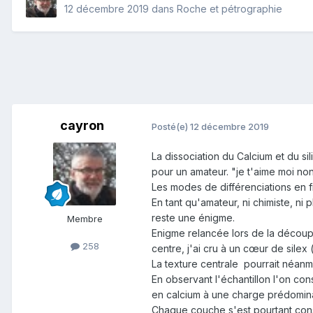
12 décembre 2019
dans
Roche et pétrographie
cayron
Posté(e)
12 décembre 2019
La dissociation du Calcium et du sil
pour un amateur. "je t'aime moi no
Les modes de différenciations en fi
En tant qu'amateur, ni chimiste, ni 
reste une énigme.
Membre
Enigme relancée lors de la découpe
258
centre, j'ai cru à un cœur de silex 
La texture centrale pourrait néanm
En observant l'échantillon l'on c
en calcium à une charge prédominan
Chaque couche s'est pourtant con