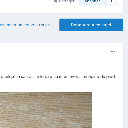
Partager
Abonnés
1
mmencer un nouveau sujet
Répondre à ce sujet
 quelqu'un saurai me le dire ça m'enlèverai un épine du pied.