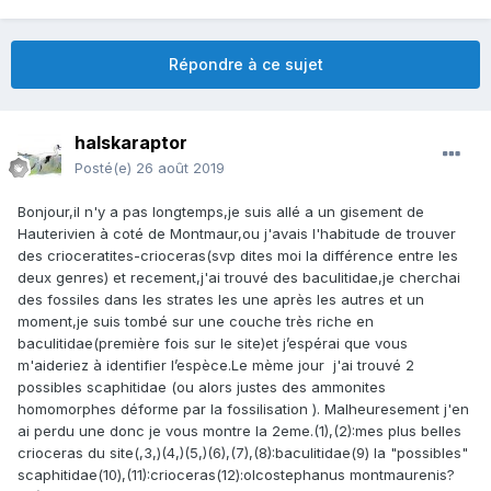
Répondre à ce sujet
halskaraptor
Posté(e)
26 août 2019
Bonjour,il n'y a pas longtemps,je suis allé a un gisement de
Hauterivien à coté de Montmaur,ou j'avais l'habitude de trouver
des crioceratites-crioceras(svp dites moi la différence entre les
deux genres) et recement,j'ai trouvé des baculitidae,je cherchai
des fossiles dans les strates les une après les autres et un
moment,je suis tombé sur une couche très riche en
baculitidae(première fois sur le site)et j’espérai que vous
m'aideriez à identifier l’espèce.Le mème jour j'ai trouvé 2
possibles scaphitidae (ou alors justes des ammonites
homomorphes déforme par la fossilisation ). Malheuresement j'en
ai perdu une donc je vous montre la 2eme.(1),(2):mes plus belles
crioceras du site(,3,)(4,)(5,)(6),(7),(8):baculitidae(9) la "possibles"
scaphitidae(10),(11):crioceras(12):olcostephanus montmaurenis?