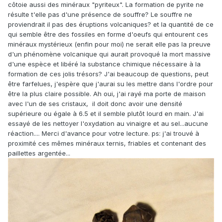
côtoie aussi des minéraux "pyriteux". La formation de pyrite ne
résulte t'elle pas d'une présence de souffre? Le souffre ne
proviendrait il pas des éruptions volcaniques? et la quantité de ce
qui semble être des fossiles en forme d'oeufs qui entourent ces
minéraux mystérieux (enfin pour moi) ne serait elle pas la preuve
d'un phénomène volcanique qui aurait provoqué la mort massive
d'une espèce et libéré la substance chimique nécessaire à la
formation de ces jolis trésors? J'ai beaucoup de questions, peut
être farfelues, j'espère que j'aurai su les mettre dans l'ordre pour
être la plus claire possible. Ah oui, j'ai rayé ma porte de maison
avec l'un de ses cristaux, il doit donc avoir une densité
supérieure ou égale à 6.5 et il semble plutôt lourd en main. J'ai
essayé de les nettoyer l'oxydation au vinaigre et au sel...aucune
réaction.... Merci d'avance pour votre lecture. ps: j'ai trouvé à
proximité ces mêmes minéraux ternis, friables et contenant des
paillettes argentée...