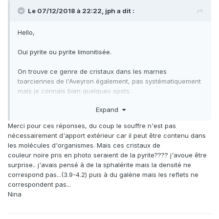
Le 07/12/2018 à 22:22,
jph
a dit :
Hello,
Oui pyrite ou pyrite limonitisée.
On trouve ce genre de cristaux dans les marnes
toarciennes de l'Aveyron également, pas systématiquement
mais je connais bien quelques spots.
Expand
Pour précicer par rapport à 1Frangin. On est dans des
dépôts marins riches en matières organiques (qui
Merci pour ces réponses, du coup le souffre n'est pas
contiennent du soufre constitutif de certaines molécules
nécessairement d'apport extérieur car il peut être contenu dans
organiques) provenant d'organismes morts.
les molécules d'organismes. Mais ces cristaux de
couleur noire pris en photo seraient de la pyrite???? j'avoue être
Dans l'évolution du sédiment après son dépôt les conditions
surprise.. j'avais pensé à de la sphalérite mais la densité ne
éventuellement anaérobies des fonds marins sont
correspond pas...(3.9-4.2) puis à du galène mais les reflets ne
amplifiées par l'oxydation de la matière organique qui
correspondent pas...
consomme tout l'oxygène disponible. Il en résulte des
Nina
conditions annoxiques donc réductrices. Le fer du milieu se
combine avec le soufre fourni par la matière organique et il
se forme du sulfure de fer, du fer sous forme réduite en