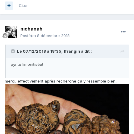
combinaison avec le soufre. De là ces beaux cristaux et
Citer
ces belles macles.
Et c'est dans ces couches qu'on trouve des ammonites
nichanah
pyritisées.
Posté(e)
8 décembre 2018
Bonne soirée,
Le 07/12/2018 à 18:35,
1frangin
a dit :
jph
pyrite limonitisée
!
merci, effectivement après recherche ça y ressemble bien..