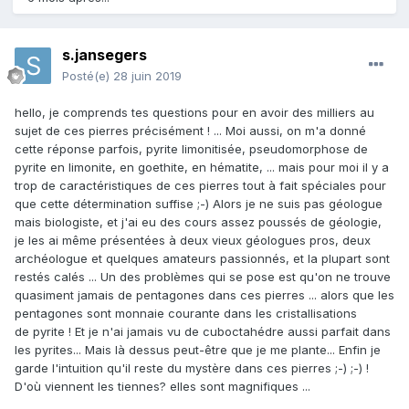
s.jansegers
Posté(e)
28 juin 2019
hello, je comprends tes questions pour en avoir des milliers au
sujet de ces pierres précisément ! ... Moi aussi, on m'a donné
cette réponse parfois, pyrite limonitisée, pseudomorphose de
pyrite en limonite, en goethite, en hématite, ... mais pour moi il y a
trop de caractéristiques de ces pierres tout à fait spéciales pour
que cette détermination suffise ;-) Alors je ne suis pas géologue
mais biologiste, et j'ai eu des cours assez poussés de géologie,
je les ai même présentées à deux vieux géologues pros, deux
archéologue et quelques amateurs passionnés, et la plupart sont
restés calés ... Un des problèmes qui se pose est qu'on ne trouve
quasiment jamais de pentagones dans ces pierres ... alors que les
pentagones sont monnaie courante dans les cristallisations
de pyrite ! Et je n'ai jamais vu de cuboctahédre aussi parfait dans
les pyrites... Mais là dessus peut-être que je me plante... Enfin je
garde l'intuition qu'il reste du mystère dans ces pierres ;-) ;-) !
D'où viennent les tiennes? elles sont magnifiques ...