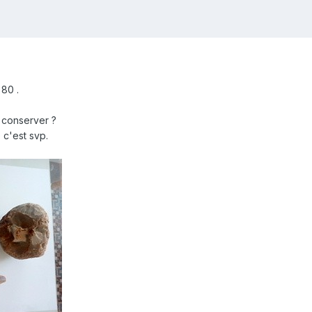
 80 .
a conserver ?
 c'est svp.