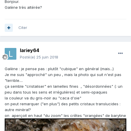
Bonjour.
Galène très altérée?
Citer
lariey64
Posté(e)
25 juin 2018
Galène : je pense pas : plutôt "cubique" en général (mais...)
Je me suis "approché" un peu , mais la photo qui suit n'est pas
"terrible....
ça semble "cristaliser" en lamelles fines , "désordonnées" (: un
peu dans tous les sens et irrégulières) et semi-opaques
la couleur va du gris-noir au "caca d'oie"
on peut remarquer ("en plus") des petits cristaux translucides :
autre minèral?
on aperçoit en haut "du zoom" les crêtes "orangées" de barytine