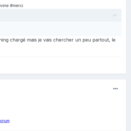
livine #merci
nning chargé mais je vais chercher
un peu partout, le
forum