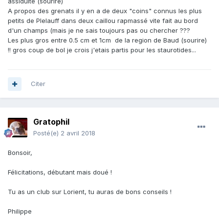
assiduité (sourire)
A propos des grenats il y en a de deux "coins" connus les plus
Tiens, tes grenats m'interpellent. Ils viennent de quel coin?
petits de Plelauff dans deux caillou rapmassé vite fait au bord
Je les trouve sympa aussi, de beaux rhombododécaèdres
d'un champs (mais je ne sais toujours pas ou chercher ???
colorés. :)
Les plus gros entre 0.5 cm et 1cm de la region de Baud (sourire)
!! gros coup de bol je crois j'etais partis pour les staurotides...
Citer
Gratophil
Posté(e)
2 avril 2018
Bonsoir,
Félicitations, débutant mais doué !
Tu as un club sur Lorient, tu auras de bons conseils !
Philippe