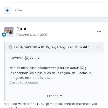
Citer
Futur
Posté(e)
2 avril 2018
Le 01/04/2018 à 18:15,
le géologue du 35
a dit :
Bienvenu !
Déjà de bien jolies découvertes pour un début.
Je reconnais les classiques de la région, de Ploemeur,
Porsguen, coin de Gâvres,....
C'est très chouette.
N'hésite pas à poster tes pièces bretonnes dans le post
Expand
"Minéraux bretons et cristaux de Bretagne" (où d'ailleurs tu
pourras y voir beaucoup de pièces de la région et trouver
Merci de votre acceuil , oui je me passionne et cherche avec
des gratouilleurs proches de chez toi).