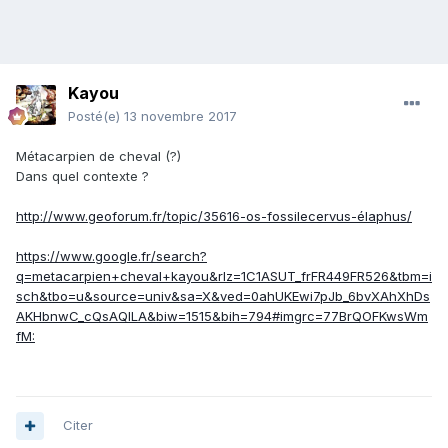
Kayou
Posté(e)
13 novembre 2017
Métacarpien de cheval (?)
Dans quel contexte ?
http://www.geoforum.fr/topic/35616-os-fossilecervus-élaphus/
https://www.google.fr/search?
q=metacarpien+cheval+kayou&rlz=1C1ASUT_frFR449FR526&tbm=i
sch&tbo=u&source=univ&sa=X&ved=0ahUKEwi7pJb_6bvXAhXhDs
AKHbnwC_cQsAQILA&biw=1515&bih=794#imgrc=77BrQOFKwsWm
fM:
Citer