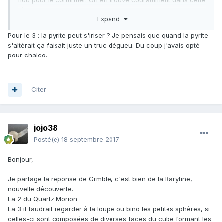
flou pour le confirmer. On en trouve couramment dans cette
région. Mais morion possible.
Expand
3: plutôt pyrite pour moi, sur calcite
4: calcite sur quartz avec saupoudrage de pyrite (photo
Pour le 3 : la pyrite peut s'iriser ? Je pensais que quand la pyrite
floue) pas facile à dire.
s'altérait ça faisait juste un truc dégueu. Du coup j'avais opté
5: quartz avec inclusion de goethite, petite boule dans les
pour chalco.
quartz
6: pour moi calcite mais photo trop floue
7: quartz mais photo encore floue pour être sur.
C'est de la trouvaille ou achat sur place?
Citer
jojo38
Posté(e)
18 septembre 2017
Bonjour,
Je partage la réponse de Grmble, c'est bien de la Barytine,
nouvelle découverte.
La 2 du Quartz Morion
La 3 il faudrait regarder à la loupe ou bino les petites sphères, si
celles-ci sont composées de diverses faces du cube formant les