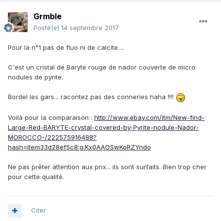
Grmble
Posté(e)
14 septembre 2017
Pour la n°1 pas de fluo ni de calcite....
C'est un cristal de Baryte rouge de nador couverte de micro
nodules de pyrite.
Bordel les gars... racontez pas des conneries haha !!!!
Voilà pour la comparaison :
http://www.ebay.com/itm/New-find-
Large-Red-BARYTE-crystal-covered-by-Pyrite-nodule-Nador-
MOROCCO-/222575916488?
hash=item33d28ef5c8:g:Kx0AAOSwKoRZYndo
Ne pas prêter attention aux prix... ils sont surfaits. Bien trop cher
pour cette qualité.
Citer