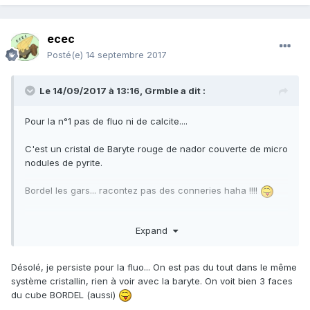
ecec
Posté(e)
14 septembre 2017
Le 14/09/2017 à 13:16,
Grmble
a dit :
Pour la n°1 pas de fluo ni de calcite....
C'est un cristal de Baryte rouge de nador couverte de micro
nodules de pyrite.
Bordel les gars... racontez pas des conneries haha !!!!
Voilà pour la comparaison :
http://www.ebay.com/itm/New-
Expand
find-Large-Red-BARYTE-crystal-covered-by-Pyrite-nodule-
Nador-MOROCCO-/222575916488?
hash=item33d28ef5c8:g:Kx0AAOSwKoRZYndo
Désolé, je persiste pour la fluo... On est pas du tout dans le même
système cristallin, rien à voir avec la baryte. On voit bien 3 faces
du cube BORDEL (aussi)