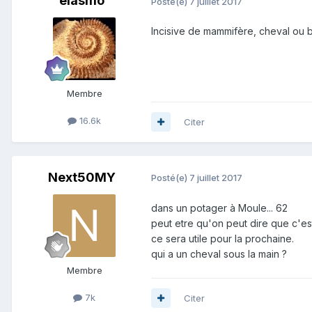
elasmo
Posté(e)
7 juillet 2017
Incisive de mammifère, cheval ou 
Membre
16.6k
Citer
Next50MY
Posté(e)
7 juillet 2017
dans un potager à Moule... 62
peut etre qu'on peut dire que c'es
ce sera utile pour la prochaine.
qui a un cheval sous la main ?
Membre
7k
Citer