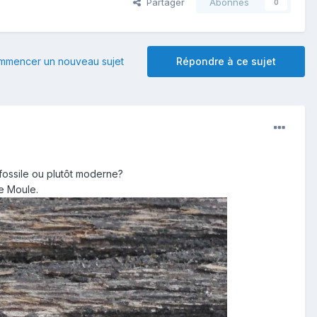
Partager
Abonnés
0
mmencer un nouveau sujet
Répondre à ce sujet
 fossile ou plutôt moderne?
e Moule.