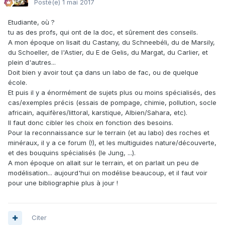
Posté(e)
1 mai 2017
Etudiante, où ?
tu as des profs, qui ont de la doc, et sûrement des conseils.
A mon époque on lisait du Castany, du Schneebéli, du de Marsily,
du Schoeller, de l'Astier, du E de Gelis, du Margat, du Carlier, et
plein d'autres...
Doit bien y avoir tout ça dans un labo de fac, ou de quelque
école.
Et puis il y a énormément de sujets plus ou moins spécialisés, des
cas/exemples précis (essais de pompage, chimie, pollution, socle
africain, aquifères/littoral, karstique, Albien/Sahara, etc).
Il faut donc cibler les choix en fonction des besoins.
Pour la reconnaissance sur le terrain (et au labo) des roches et
minéraux, il y a ce forum (!), et les multiguides nature/découverte,
et des bouquins spécialisés (le Jung, ...).
A mon époque on allait sur le terrain, et on parlait un peu de
modélisation... aujourd'hui on modélise beaucoup, et il faut voir
pour une bibliographie plus à jour !
Citer