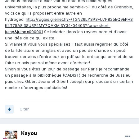
Je vous conseille d'aller voir du côté des bibliothèques
universitaires, la plus proche me semble-t-il du côté de Grenoble,
voici ce qu'ils proposent entre autre en
hydrogéol
http://rugbis.grenet.fr/F/T2N26LYSP3FU7P825EQ9EPHS
K4T75A8I3SU3P4MY7QAXMI3Y34-04403?func=short-
jump&jump=000001
Se balader dans les rayons permet d'avoir
une idée de ce qui existe.
Si vraiment vous vous spécialisez il faut aussi regarder du côté
de la littérature en anglais et avec un peu de chance on peut
trouver certains d'entre eux en pdf sur le ent ce qui permet de se
faire un avis par soi même avant d'acheter!
Sinon si vous êtes un jour de passage sur Paris je recommande
un passage à la bibliothèque (CADIST) de recherche de Jussieu
puis chez Gibert Jeune et Gibert Joseph qui proposent un certain
nombre d'ouvrages spécialisés!
Citer
Kayou