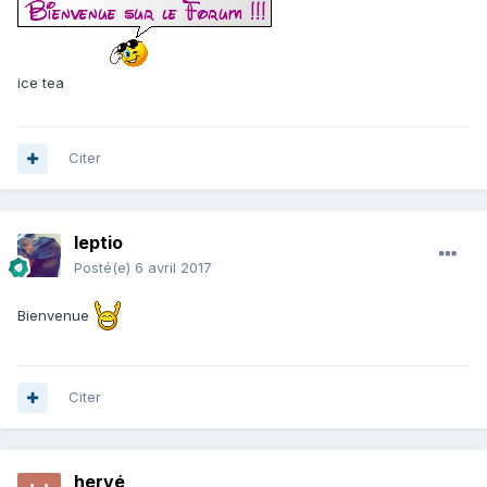
ice tea
Citer
leptio
Posté(e)
6 avril 2017
Bienvenue
Citer
hervé