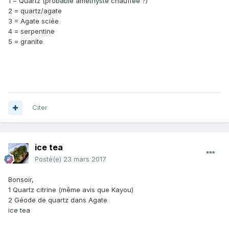
1 = Quartz (probable améthyste chauffée ?)
2 = quartz/agate
3 = Agate sciée
4 = serpentine
5 = granite
Citer
ice tea
Posté(e)
23 mars 2017
Bonsoir,
1 Quartz citrine (même avis que Kayou)
2 Géode de quartz dans Agate
ice tea