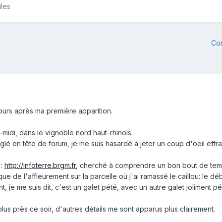
iles
Co
jours après ma première apparition.
midi, dans le vignoble nord haut-rhinois.
lé en tête de forum, je me suis hasardé à jeter un coup d'oeil effra
 :
http://infoterre.brgm.fr
, cherché à comprendre un bon bout de tem
e de l'affleurement sur la parcelle où j'ai ramassé le caillou: le dé
t, je me suis dit, c'est un galet pété, avec un autre galet joliment p
us près ce soir, d'autres détails me sont apparus plus clairement.