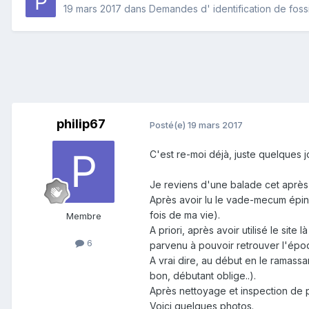
19 mars 2017
dans
Demandes d' identification de foss
philip67
Posté(e)
19 mars 2017
C'est re-moi déjà, juste quelques 
Je reviens d'une balade cet après-
Après avoir lu le vade-mecum éping
fois de ma vie).
Membre
A priori, après avoir utilisé le site là
6
parvenu à pouvoir retrouver l'époqu
A vrai dire, au début en le ramassan
bon, débutant oblige..).
Après nettoyage et inspection de pl
Voici quelques photos.