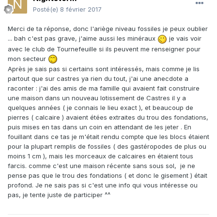
Posté(e)
8 février 2017
Merci de ta réponse, donc l'ariège niveau fossiles je peux oublier
... bah c'est pas grave, j'aime aussi les minéraux
je vais voir
avec le club de Tournefeuille si ils peuvent me renseigner pour
mon secteur
Après je sais pas si certains sont intéressés, mais comme je lis
partout que sur castres ya rien du tout, j'ai une anecdote a
raconter : j'ai des amis de ma famille qui avaient fait construire
une maison dans un nouveau lotissement de Castres il y a
quelques années ( je connais le lieu exact ), et beaucoup de
pierres ( calcaire ) avaient étées extraites du trou des fondations,
puis mises en tas dans un coin en attendant de les jeter . En
fouillant dans ce tas je m'était rendu compte que les blocs étaient
pour la plupart remplis de fossiles ( des gastéropodes de plus ou
moins 1 cm ), mais les morceaux de calcaires en étaient tous
farcis. comme c'est une maison récente sans sous sol, je ne
pense pas que le trou des fondations ( et donc le gisement ) était
profond. Je ne sais pas si c'est une info qui vous intéresse ou
pas, je tente juste de participer ^^