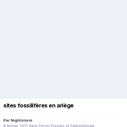
sites fossilifères en ariège
Par
Nightstorm
8 février 2017
dans
Forum Fossiles et Paléontologie