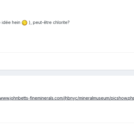
ne idée hein
), peut-être chlorite?
//www.johnbetts-fineminerals.com/jhbnyc/mineralmuseum/picshow.p