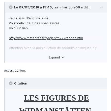
Le 07/05/2016 à 15:46,
jean francois06
a dit :
Je ne suis d'aucune aide.
Pour cela il faut des spécialistes.
Voici un lien.
http://www.meteorite.fr/pagehtml/22reconn.htm
Attention avec la manipulation de produits chimiques, tel
que l'acide nitrique.
Expand
Lis bien les conclusions.
extrait du lien:
Citation
LES FIGURES DE
WIDMANSTÄTTEN