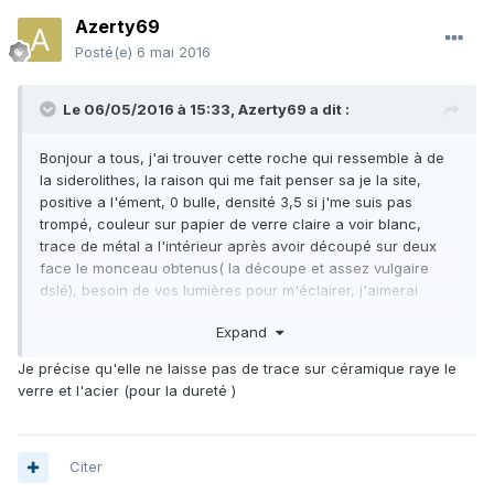
Azerty69
Posté(e)
6 mai 2016
Le 06/05/2016 à 15:33,
Azerty69
a dit :
Bonjour a tous, j'ai trouver cette roche qui ressemble à de
la siderolithes, la raison qui me fait penser sa je la site,
positive a l'ément, 0 bulle, densité 3,5 si j'me suis pas
trompé, couleur sur papier de verre claire a voir blanc,
trace de métal a l'intérieur après avoir découpé sur deux
face le monceau obtenus( la découpe et assez vulgaire
dslé), besoin de vos lumières pour m'éclairer, j'aimerai
connaître la méthode précise (les dosage éxacte de
Expand
produit) pour tester le NI, merci par avance pour l'aide que
j'obtiendrait,
Je précise qu'elle ne laisse pas de trace sur céramique raye le
Cordialement Azerty69
verre et l'acier (pour la dureté )
Citer