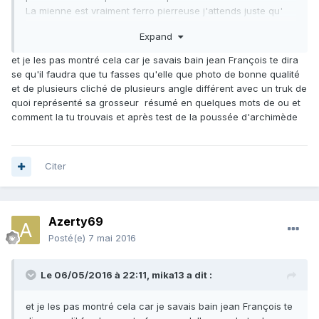
La mienne est vraiment ferro pierreuse j'attends juste qu'
ont me répond pour que je puisse faire mon teste pour le
Expand
nickel
et je les pas montré cela car je savais bain jean François te dira
se qu'il faudra que tu fasses qu'elle que photo de bonne qualité
et de plusieurs cliché de plusieurs angle différent avec un truk de
quoi représenté sa grosseur résumé en quelques mots de ou et
comment la tu trouvais et après test de la poussée d'archimède
Citer
Azerty69
Posté(e)
7 mai 2016
Le 06/05/2016 à 22:11,
mika13
a dit :
et je les pas montré cela car je savais bain jean François te