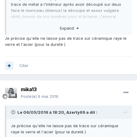
trace de métal a l'intérieur après avoir découpé sur deux
face le monceau obtenus( la découpe et assez vulgaire
dslé), besoin de vos lumières pour m'éclairer, j'aimerai
connaître la méthode précise (les dosage éxacte de
Expand
produit) pour tester le NI, merci par avance pour l'aide que
j'obtiendrait,
Je précise qu'elle ne laisse pas de trace sur céramique raye le
Cordialement Azerty69
verre et l'acier (pour la dureté )
Citer
mika13
Posté(e)
6 mai 2016
Le 06/05/2016 à 18:20,
Azerty69
a dit :
Je précise qu'elle ne laisse pas de trace sur céramique
raye le verre et l'acier (pour la dureté )