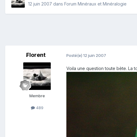
12 juin 2007
dans
Forum Minéraux et Minéralogie
₣lorent
Posté(e)
12 juin 2007
Voila une question toute bète. La to
Membre
489