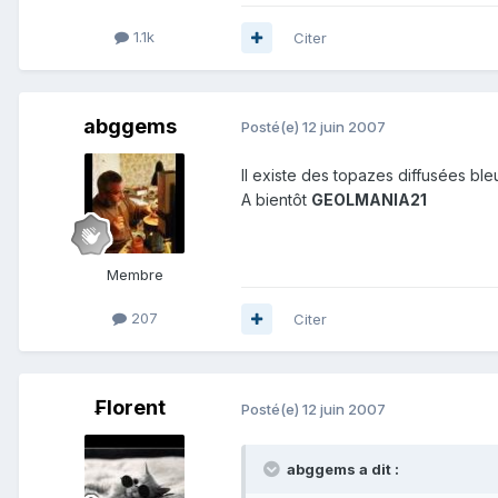
1.1k
Citer
abggems
Posté(e)
12 juin 2007
Il existe des topazes diffusées ble
A bientôt
GEOLMANIA21
Membre
207
Citer
₣lorent
Posté(e)
12 juin 2007
abggems a dit :