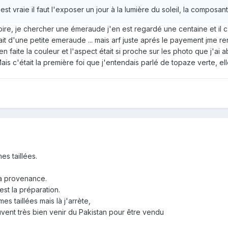
st vraie il faut l'exposer un jour à la lumière du soleil, la composant
stoire, je chercher une émeraude j'en est regardé une centaine et il c 
it d'une petite emeraude ... mais arf juste aprés le payement jme ren
. en faite la couleur et l'aspect était si proche sur les photo que j'ai a
s c'était la première foi que j'entendais parlé de topaze verte, elle
es taillées.
 la provenance.
est la préparation.
es taillées mais là j'arrète,
uvent très bien venir du Pakistan pour être vendu