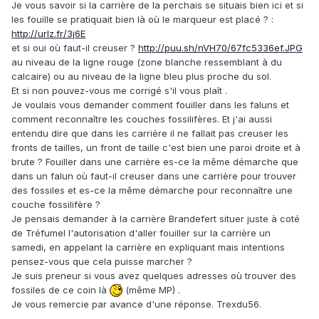
Je vous savoir si la carrière de la perchais se situais bien ici et si
les fouille se pratiquait bien là où le marqueur est placé ? :
http://urlz.fr/3j6E
et si oui où faut-il creuser ?
http://puu.sh/nVH70/67fc5336ef.JPG
au niveau de la ligne rouge (zone blanche ressemblant à du
calcaire) ou au niveau de la ligne bleu plus proche du sol.
Et si non pouvez-vous me corrigé s'il vous plaît .
Je voulais vous demander comment fouiller dans les faluns et
comment reconnaître les couches fossilifères. Et j'ai aussi
entendu dire que dans les carrière il ne fallait pas creuser les
fronts de tailles, un front de taille c'est bien une paroi droite et à
brute ? Fouiller dans une carrière es-ce la même démarche que
dans un falun où faut-il creuser dans une carrière pour trouver
des fossiles et es-ce la même démarche pour reconnaître une
couche fossilifère ?
Je pensais demander à la carrière Brandefert situer juste à coté
de Tréfumel l'autorisation d'aller fouiller sur la carrière un
samedi, en appelant la carrière en expliquant mais intentions
pensez-vous que cela puisse marcher ?
Je suis preneur si vous avez quelques adresses où trouver des
fossiles de ce coin là
(même MP) .
Je vous remercie par avance d'une réponse. Trexdu56.