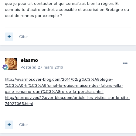
que je pourrait contacter et qui connaîtrait bien la région. Et
connais-tu d'autre endroit accessible et autorisé en Bretagne du
coté de rennes par exemple ?
Citer
elasmo
Posté(e)
27 mars 2016
http://vivarmor.over-blog.com/2014/02/g%C3%A9ologie-
%C3%A0-tr%C3%A9fumel-le-quiou-maison-des-faluns-villa-
gallo-romaine-carri%C3%A8re-de-la-perchais.html
http://pierresvives22.over-blog.com/article-les-visites-sur-le-site-
74027065.html
Citer