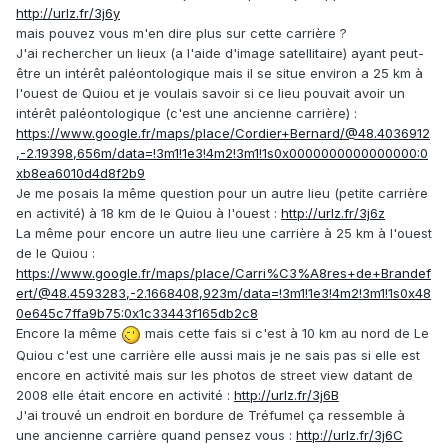
http://urlz.fr/3j6y
mais pouvez vous m'en dire plus sur cette carrière ?
J'ai rechercher un lieux (a l'aide d'image satellitaire) ayant peut-
être un intérêt paléontologique mais il se situe environ a 25 km à
l'ouest de Quiou et je voulais savoir si ce lieu pouvait avoir un
intérêt paléontologique (c'est une ancienne carrière) :
https://www.google.fr/maps/place/Cordier+Bernard/@48.4036912
,-2.19398,656m/data=!3m1!1e3!4m2!3m1!1s0x0000000000000000:0
xb8ea6010d4d8f2b9
Je me posais la même question pour un autre lieu (petite carrière
en activité) à 18 km de le Quiou à l'ouest :
http://urlz.fr/3j6z
La même pour encore un autre lieu une carrière à 25 km à l'ouest
de le Quiou :
https://www.google.fr/maps/place/Carri%C3%A8res+de+Brandef
ert/@48.4593283,-2.1668408,923m/data=!3m1!1e3!4m2!3m1!1s0x48
0e645c7ffa9b75:0x1c33443f165db2c8
Encore la même
mais cette fais si c'est à 10 km au nord de Le
Quiou c'est une carrière elle aussi mais je ne sais pas si elle est
encore en activité mais sur les photos de street view datant de
2008 elle était encore en activité :
http://urlz.fr/3j6B
J'ai trouvé un endroit en bordure de Tréfumel ça ressemble à
une ancienne carrière quand pensez vous :
http://urlz.fr/3j6C