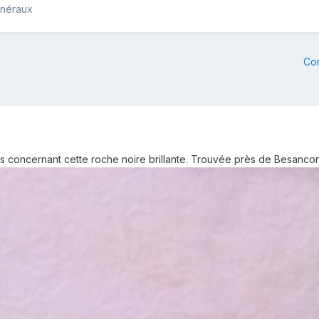
inéraux
Co
vis concernant cette roche noire brillante. Trouvée près de Besanco