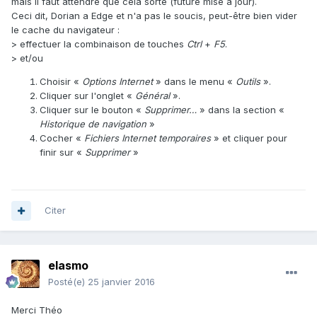
mais il faut attendre que cela sorte (future mise à jour).
Ceci dit, Dorian a Edge et n'a pas le soucis, peut-être bien vider
le cache du navigateur :
> effectuer la combinaison de touches
Ctrl
+
F5
.
> et/ou
Choisir «
Options Internet
» dans le menu «
Outils
».
Cliquer sur l'onglet «
Général
».
Cliquer sur le bouton «
Supprimer…
» dans la section «
Historique de navigation
»
Cocher «
Fichiers Internet temporaires
» et cliquer pour
finir sur «
Supprimer
»
Citer
elasmo
Posté(e)
25 janvier 2016
Merci Théo