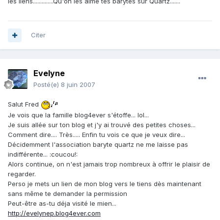
les liens..............Qu'on les aime tes barytes sur Quartz.......
Citer
Evelyne
Posté(e)
8 juin 2007
Salut Fred
Je vois que la famille blog4ever s'étoffe... lol...
Je suis allée sur ton blog et j'y ai trouvé des petites choses...
Comment dire.... Très..... Enfin tu vois ce que je veux dire...
Décidemment l'association baryte quartz ne me laisse pas
indifférente... :coucou!:
Alors continue, on n'est jamais trop nombreux à offrir le plaisir de
regarder.
Perso je mets un lien de mon blog vers le tiens dès maintenant
sans même te demander la permission
Peut-être as-tu déja visité le mien...
http://evelynep.blog4ever.com