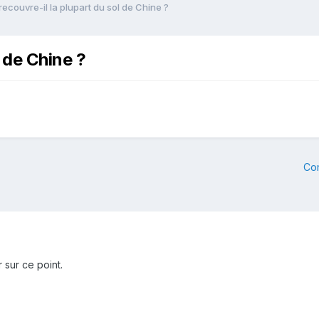
recouvre-il la plupart du sol de Chine ?
l de Chine ?
Co
 sur ce point.