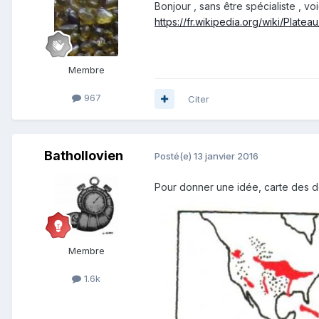
Bonjour , sans être spécialiste , vo
https://fr.wikipedia.org/wiki/Pla
Membre
967
Citer
Bathollovien
Posté(e)
13 janvier 2016
Pour donner une idée, carte des d
Membre
1.6k