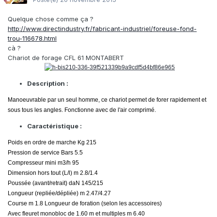
Quelque chose comme ça ?
http://www.directindustry.fr/fabricant-industriel/foreuse-fond-
trou-116678.html
cà ?
Chariot de forage CFL 61 MONTABERT
Description :
Manoeuvrable par un seul homme, ce chariot permet de forer rapidement et
sous tous les angles. Fonctionne avec de l'air comprimé.
Caractéristique :
Poids en ordre de marche Kg 215
Pression de service Bars 5.5
Compresseur mini m3/h 95
Dimension hors tout (L/l) m 2.8/1.4
Poussée (avant/retrait) daN 145/215
Longueur (repliée/dépliée) m 2.47/4.27
Course m 1.8 Longueur de foration (selon les accessoires)
Avec fleuret monobloc de 1.60 m et multiples m 6.40