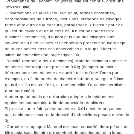
-Provenance de l'echantillon (lorsqu'elle est connue, c'est une
info tres utile)
-Observations visuelles (couleur, eclat, formes cristallines,
caracteristiques de surface, inclusions, presence de clivages,
forme et texture de la cassure, paragenese...). Biensur pour ce
qui est du clivage et de la cassure, il n'est pas necessaire
d'abimer l'echantillon, d'autant plus que des clivages sont
souvent deja bien visibles et l'echantillon presente souvent deja
de toutes petites cassures observables a la loupe. Materiel
minimum conseillé: une loupe triplet 10X.
-Densité (donnee a deux decimales). Materiel minimum conseillé:
balance electronique de precision 0.01g (compter au moins
60euros pour une balance de qualité telle qu'une Tanita par
exemple), du fil de peche de diametre inferieur ou egal a 0.1mm
(plus il est fin mieux c'est), et une bouteille d'eau demineralisée
(non parfumée).
A noter qu'un poids de calibration adapté a la balance est
egalement souhaitable (afin de pouvoir la recalibrer).
Et j'insiste sur le fait qu'une balance a 0.01 n'est theoriquement
pas fiable pour mesurer la densité d'echantillons pesant moins de
3g.
-Caracterere optique. Materiel minimum conseillé: deux pièces de
filtre polarisant lineaire qui serviront de polariscope et la loupe