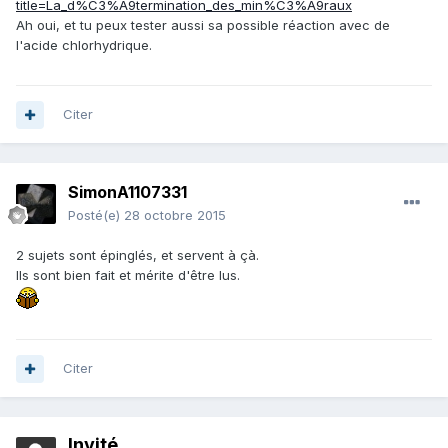
title=La_d%C3%A9termination_des_min%C3%A9raux
Ah oui, et tu peux tester aussi sa possible réaction avec de
l'acide chlorhydrique.
Citer
SimonA1107331
Posté(e)
28 octobre 2015
2 sujets sont épinglés, et servent à çà.
Ils sont bien fait et mérite d'être lus.
Citer
Invité