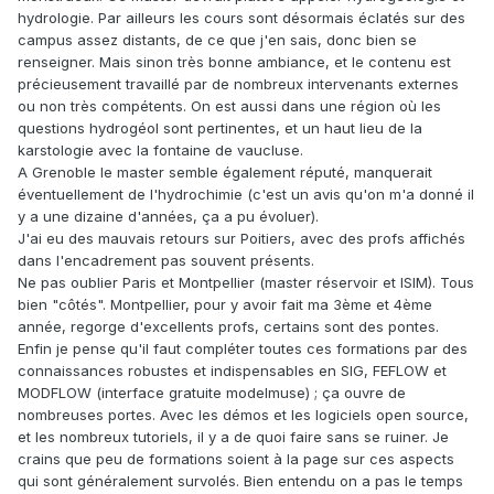
hydrologie. Par ailleurs les cours sont désormais éclatés sur des
campus assez distants, de ce que j'en sais, donc bien se
renseigner. Mais sinon très bonne ambiance, et le contenu est
précieusement travaillé par de nombreux intervenants externes
ou non très compétents. On est aussi dans une région où les
questions hydrogéol sont pertinentes, et un haut lieu de la
karstologie avec la fontaine de vaucluse.
A Grenoble le master semble également réputé, manquerait
éventuellement de l'hydrochimie (c'est un avis qu'on m'a donné il
y a une dizaine d'années, ça a pu évoluer).
J'ai eu des mauvais retours sur Poitiers, avec des profs affichés
dans l'encadrement pas souvent présents.
Ne pas oublier Paris et Montpellier (master réservoir et ISIM). Tous
bien "côtés". Montpellier, pour y avoir fait ma 3ème et 4ème
année, regorge d'excellents profs, certains sont des pontes.
Enfin je pense qu'il faut compléter toutes ces formations par des
connaissances robustes et indispensables en SIG, FEFLOW et
MODFLOW (interface gratuite modelmuse) ; ça ouvre de
nombreuses portes. Avec les démos et les logiciels open source,
et les nombreux tutoriels, il y a de quoi faire sans se ruiner. Je
crains que peu de formations soient à la page sur ces aspects
qui sont généralement survolés. Bien entendu on a pas le temps