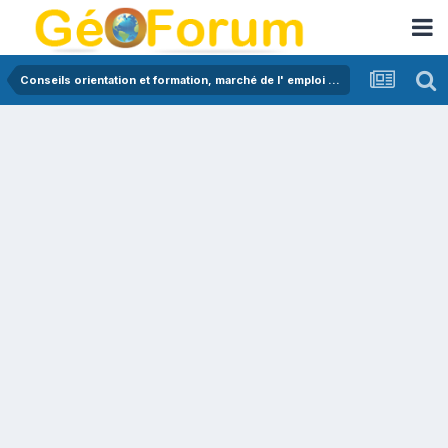
Conseils orientation et formation, marché de l' emploi en géologie