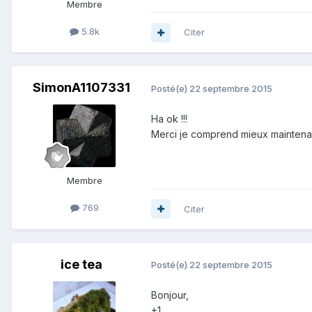
Membre
5.8k
Citer
SimonA1107331
Posté(e)
22 septembre 2015
Ha ok !!!
Merci je comprend mieux maintena
Membre
769
Citer
ice tea
Posté(e)
22 septembre 2015
Bonjour,
+1