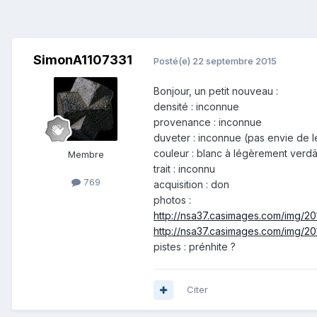
SimonA1107331
Posté(e)
22 septembre 2015
Bonjour, un petit nouveau :
densité : inconnue
provenance : inconnue
duveter : inconnue (pas envie de l
couleur : blanc à légèrement verdâ
Membre
trait : inconnu
769
acquisition : don
photos :
http://nsa37.casimages.com/img/2
http://nsa37.casimages.com/img/2
pistes : prénhite ?
Citer