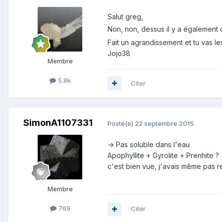
Salut greg,
Non, non, dessus il y a également
Fait un agrandissement et tu vas le
Jojo38
Membre
5.8k
Citer
SimonA1107331
Posté(e)
22 septembre 2015
-> Pas soluble dans l'eau
Apophyllite + Gyrolite + Prenhite ?
c'est bien vue, j'avais même pas r
Membre
769
Citer