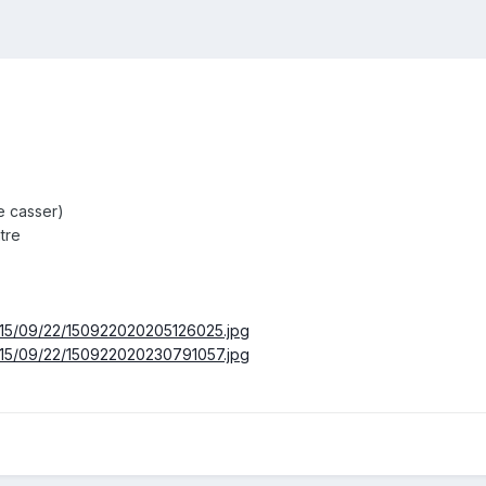
e casser)
tre
015/09/22/150922020205126025.jpg
015/09/22/150922020230791057.jpg