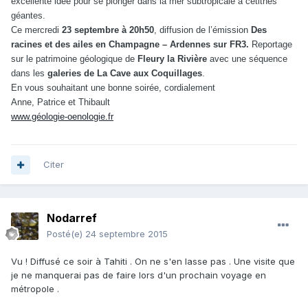
excellente idée pour se plonger dans la mer subtropicale à cétithes
géantes.
Ce mercredi
23 septembre à 20h50
, diffusion de l’émission
Des
racines et des ailes en Champagne – Ardennes sur FR3.
Reportage
sur le patrimoine géologique de
Fleury la Rivière
avec une séquence
dans les
galeries de La Cave aux Coquillages
.
En vous souhaitant une bonne soirée, cordialement
Anne, Patrice et Thibault
www.géologie-oenologie.fr
Citer
Nodarref
Posté(e)
24 septembre 2015
Vu ! Diffusé ce soir à Tahiti . On ne s'en lasse pas . Une visite que
je ne manquerai pas de faire lors d'un prochain voyage en
métropole .