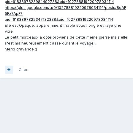
pid=6183897823984492738&oid=102788819220978034114
https://plus.google.com/u/0/102788819220978034114/posts/8gAF
5Fx7ApF?
pid=6183897822347132338&oid=102788819220978034114
Elle est Opaque, apparemment friable sous l'ongle et raye une
vitre.
Le petit morceaux à côté proviens de cette même pierre mais elle
s'est malheureusement cassé durant le voyage...
Merci d'avance :)
Citer