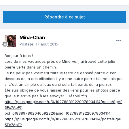
Répondre à ce sujet
Mina-Chan
Posté(e)
17 août 2015
Bonjour à tous !
Lors de mes vacances près de Minerve, j'ai trouvé cette jolie
pierre verte dans un chemin.
Je ne peux pas vraiment faire le teste de densité parce qu'en
dessous de la cristallisation il y a une autre pierre (Je ne sais pas
si c'est un simple cailloux ou si cela fait partis de la pierre).
(Je suis obligée de vous laisser des liens pour les photos parce
que je n'arrive pas à les envoyer... Désolé ^^')
https://plus.google.com/u/0/102788819220978034114/posts/8gAF
5Fx7ApF?
pid=6183897862046592226&oid=102788819220978034114
https://plus.google.com/u/0/102788819220978034114/posts/8gAF
5Fx7ApF?