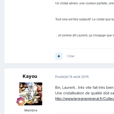
Un cristal aérien, une couleur parfaite, un
Tout cela est très subjectif. Le cristal q
…et comme dit Laurent, ça n'engage que m
Citer
Kayou
Posté(e)
15 août 2015
Bin, Laurent... très vite fait très bien 
Une cristallisation de qualité doit
http://www.leregnemineral.fr/Col
Membre