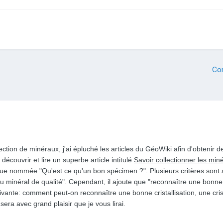
Co
ection de minéraux, j'ai épluché les articles du GéoWiki afin d'obtenir 
 découvrir et lire un superbe article intitulé
Savoir collectionner les min
ue nommée "Qu'est ce qu'un bon spécimen ?". Plusieurs critères sont ain
 du minéral de qualité". Cependant, il ajoute que "reconnaître une bonn
vante: comment peut-on reconnaître une bonne cristallisation, une crist
era avec grand plaisir que je vous lirai.