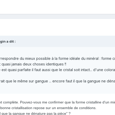
in a dit :
orrespondre du mieux possible à la forme idéale du minéral : forme cri
 quasi jamais deux choses identiques !!
st quasi parfaite il faut aussi que le cristal soit intact... d'une colora
trait que le même sur gangue ... encore faut il que la gangue ne dénat
et complète. Pouvez-vous me confirmer que la forme cristalline d'un min
e bonne cristallisation repose sur un ensemble de conditions.
l que la gangue ne dénature pas la pièce" ?