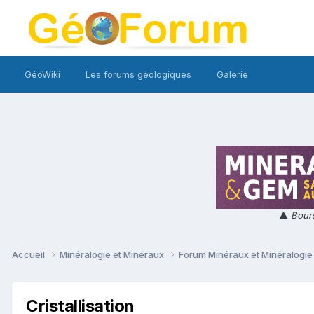
GéoWiki
Les forums géologiques
Galerie
▲
Bours
Accueil
Minéralogie et Minéraux
Forum Minéraux et Minéralogi
Cristallisation