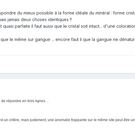
espondre du mieux possible à la forme idéale du minéral : forme crista
asi jamais deux choses identiques !!
quasi parfaite il faut aussi que le cristal soit intact... d'une coloratio
it que le même sur gangue ... encore faut il que la gangue ne dénature
ile de répondre en trois lignes…
e est un critère, mais justement, une anomalie frappante sur le même site peut être un