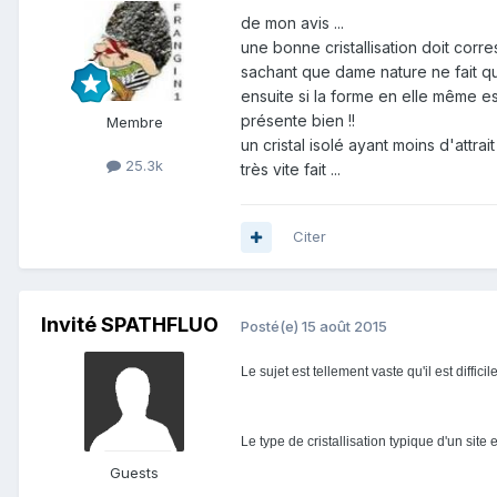
de mon avis ...
une bonne cristallisation doit corr
sachant que dame nature ne fait qu
ensuite si la forme en elle même est 
présente bien !!
Membre
un cristal isolé ayant moins d'attra
25.3k
très vite fait ...
Citer
Invité SPATHFLUO
Posté(e)
15 août 2015
Le sujet est tellement vaste qu'il est diffic
Le type de cristallisation typique d'un sit
Guests