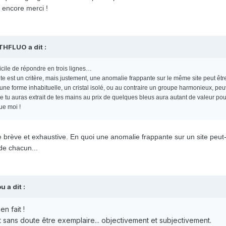
, encore merci !
THFLUO a dit :
fficile de répondre en trois lignes…
site est un critère, mais justement, une anomalie frappante sur le même site peut êtr
, une forme inhabituelle, un cristal isolé, ou au contraire un groupe harmonieux, pe
l que tu auras extrait de tes mains au prix de quelques bleus aura autant de valeur
ue moi !
brève et exhaustive. En quoi une anomalie frappante sur un site peut-e
 de chacun...
 a dit :
en fait !
oit sans doute être exemplaire... objectivement et subjectivement.