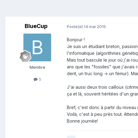
BlueCup
Posté(e)
14 mai 2015
Bonjour !
Je suis un étudiant breton, passioné
l'informatique (algorithmes génétiq
Mais tout bascule le jour où j'ai r
ans que les "fossiles" que j'avais r
Membre
dent, un truc long -> un fémur). Mai
5
J'ai aussi deux trois cailloux (citr
ça et là, souvent héritées d'un gr
Bref, c'est donc à partir du nivea
Voilà, c'est à peu près tout. Attend
Bonne journée!