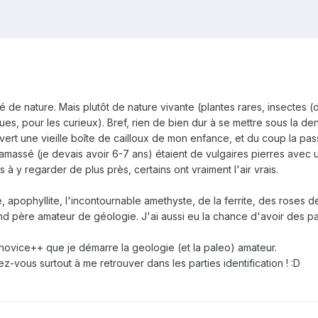
 de nature. Mais plutôt de nature vivante (plantes rares, insectes (de
ues, pour les curieux). Bref, rien de bien dur à se mettre sous la den
ouvert une vieille boîte de cailloux de mon enfance, et du coup la pa
amassé (je devais avoir 6-7 ans) étaient de vulgaires pierres avec un
s à y regarder de plus près, certains ont vraiment l'air vrais.
ine, apophyllite, l'incontournable amethyste, de la ferrite, des roses
and père amateur de géologie. J'ai aussi eu la chance d'avoir des p
u novice++ que je démarre la geologie (et la paleo) amateur.
ez-vous surtout à me retrouver dans les parties identification ! :D