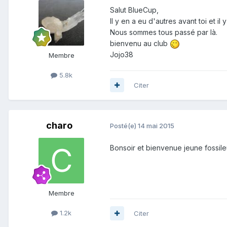
Salut BlueCup,
Il y en a eu d'autres avant toi et i
Nous sommes tous passé par là.
bienvenu au club
Jojo38
Membre
5.8k
Citer
charo
Posté(e)
14 mai 2015
Bonsoir et bienvenue jeune fossil
Membre
1.2k
Citer