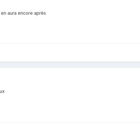
l y en aura encore après
eux