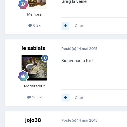
Greg la veine
Membre
6.2k
Citer
le sablais
Posté(e)
14 mai 2015
Bienvenue à toi !
Modérateur
20.6k
Citer
jojo38
Posté(e)
14 mai 2015