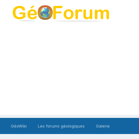
GéoWiki
Les forums géologiques
Galerie