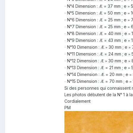
N°4 Dimension :
= 37 mm ; e
5
·
Æ
»
N°5 Dimension :
= 50 mm ; e
1
·
Æ
»
N°6 Dimension :
= 25 mm ; e
7
·
Æ
»
N°7 Dimension :
= 25 mm ; e
6
·
Æ
»
N°8 Dimension :
= 40 mm ; e
1
·
Æ
»
N°9 Dimension :
= 43 mm ; e
1
·
Æ
»
N°10 Dimension :
30 mm ; e
·
Æ
»
»
N°11 Dimension :
= 24 mm ; e
·
Æ
»
N°12 Dimension :
30 mm ; e
·
Æ
»
»
N°13 Dimension :
= 21 mm ; e
5
·
Æ
»
N°14 Dimension :
= 20 mm ; e
·
Æ
»
N°15 Dimension :
= 70 mm ; e
·
Æ
»
Si des personnes qui connaissent
Les photos débutent de la N° 1 à l
Cordialement
PM