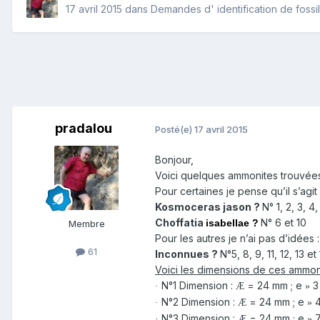
17 avril 2015
dans
Demandes d' identification de fossi
pradalou
Posté(e)
17 avril 2015
Bonjour,
Voici quelques ammonites trouvées 
Pour certaines je pense qu’il s’agit
Kosmoceras jason ?
N° 1, 2, 3, 4,
Choffatia
N° 6 et 10
isabellae ?
Membre
Pour les autres je n’ai pas d’idées
61
Inconnues ?
N°5, 8, 9, 11, 12, 13 et
Voici les dimensions de ces ammoni
N°1 Dimension :
= 24 mm ; e
3
·
Æ
»
N°2 Dimension :
= 24 mm ; e
4
·
Æ
»
N°3 Dimension :
= 24 mm ; e
7
·
Æ
»