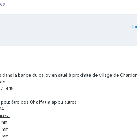
les
Co
dans la bande du callovien situé à proximité de village de Chardon
 de :
 7 et 15
 : peut être des
Choffatia sp
ou autres
 14
tes :
 mm
 mm
 mm