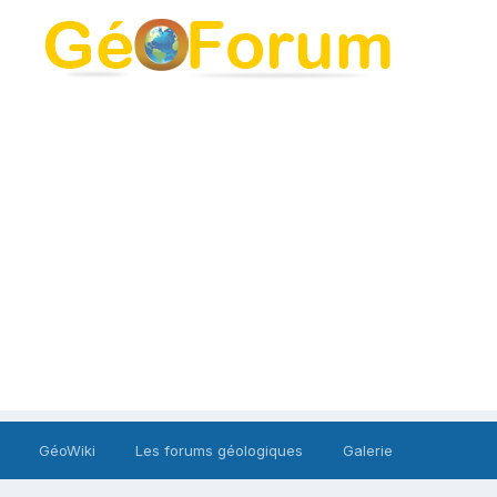
GéoWiki
Les forums géologiques
Galerie