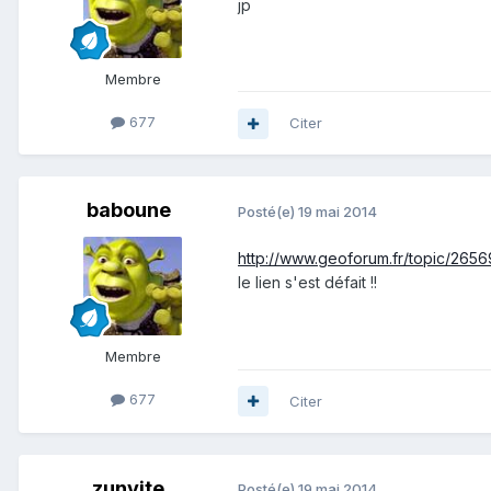
jp
Membre
677
Citer
baboune
Posté(e)
19 mai 2014
http://www.geoforum.fr/topic/2656
le lien s'est défait !!
Membre
677
Citer
zunyite
Posté(e)
19 mai 2014