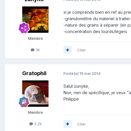
si je comprends bien en ref au prem
-granulométrie du materiel à traiter
-nature des grains à séparer (en pa
-concentration des lourds/légers
Membre
3k
Citer
Gratophil
Posté(e)
19 mai 2014
Salut zunyite,
Non, rien de spécifique, je veux "a
Philippe
Membre
5.2k
Citer