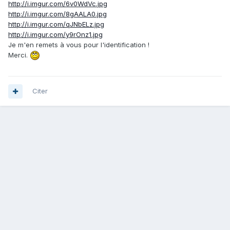
http://i.imgur.com/6v0WdVc.jpg
http://i.imgur.com/8gAALA0.jpg
http://i.imgur.com/qJNbELz.jpg
http://i.imgur.com/y9rOnz1.jpg
Je m'en remets à vous pour l'identification !
Merci.
Citer