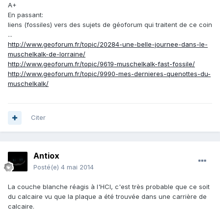
A+
En passant:
liens (fossiles) vers des sujets de géoforum qui traitent de ce coin
...
http://www.geoforum.fr/topic/20284-une-belle-journee-dans-le-
muschelkalk-de-lorraine/
http://www.geoforum.fr/topic/9619-muschelkalk-fast-fossile/
http://www.geoforum.fr/topic/9990-mes-dernieres-quenottes-du-
muschelkalk/
Citer
Antiox
Posté(e)
4 mai 2014
La couche blanche réagis à l'HCl, c'est très probable que ce soit
du calcaire vu que la plaque a été trouvée dans une carrière de
calcaire.