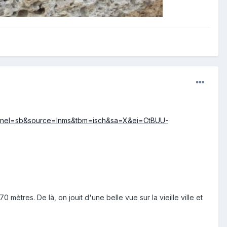
&channel=sb&source=lnms&tbm=isch&sa=X&ei=CtBUU-
mètres. De là, on jouit d'une belle vue sur la vieille ville et