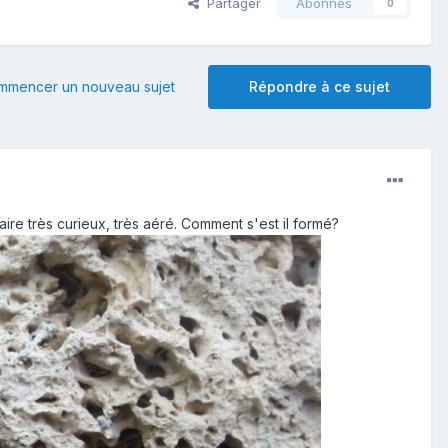
Partager
Abonnés
0
mmencer un nouveau sujet
Répondre à ce sujet
ire très curieux, très aéré. Comment s'est il formé?