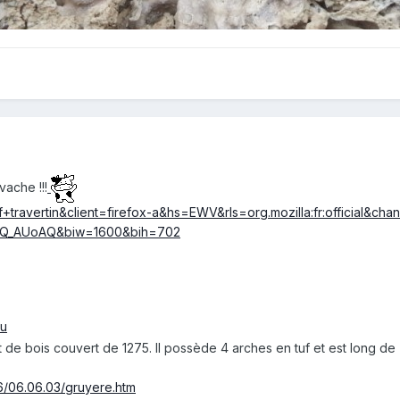
vache !!!
uf+travertin&client=firefox-a&hs=EWV&rls=org.mozilla:fr:official
_AUoAQ&biw=1600&bih=702
eu
de bois couvert de 1275. Il possède 4 arches en tuf et est long de 70 
6/06.06.03/gruyere.htm