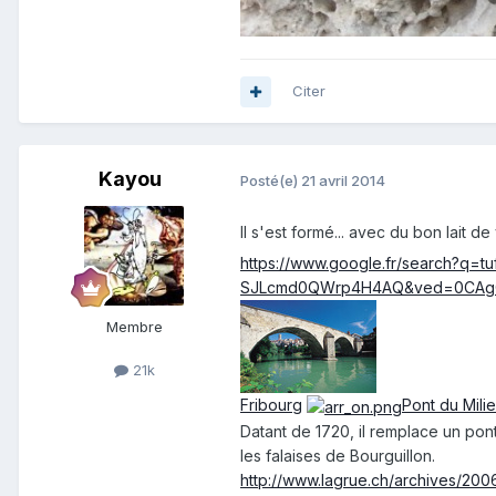
Citer
Kayou
Posté(e)
21 avril 2014
Il s'est formé... avec du bon lait de 
https://www.google.fr/search?q=t
SJLcmd0QWrp4H4AQ&ved=0CAgQ
Membre
21k
Fribourg
Pont du Mili
Datant de 1720, il remplace un pont 
les falaises de Bourguillon.
http://www.lagrue.ch/archives/200