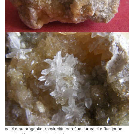
calcite ou aragonite translucide non fluo sur calcite fluo jaune .